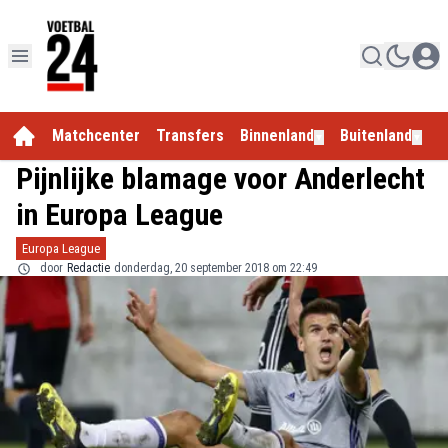
Matchcenter
Transfers
Binnenland
Buitenland
E
▼
▼
Pijnlijke blamage voor Anderlecht
in Europa League
Europa League
door
Redactie
donderdag, 20 september 2018 om 22:49