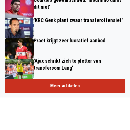
dit niet'
'KRC Genk plant zwaar transferoffensief'
Praet krijgt zeer lucratief aanbod
'Ajax schrikt zich te pletter van
transfersom Lang'
Meer artikelen