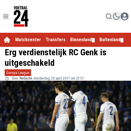
Matchcenter
Transfers
Binnenland
Buitenland
E
▼
▼
Erg verdienstelijk RC Genk is
uitgeschakeld
Europa League
door
Redactie
donderdag, 20 april 2017 om 22:57