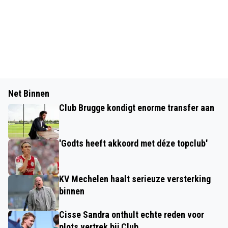
Net Binnen
Club Brugge kondigt enorme transfer aan
'Godts heeft akkoord met déze topclub'
KV Mechelen haalt serieuze versterking
binnen
Cisse Sandra onthult echte reden voor
plots vertrek bij Club