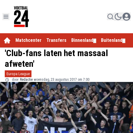
Matchcenter
Transfers
Binnenland
Buitenland
E
▼
▼
'Club-fans laten het massaal
afweten'
Europa League
door
Redactie
woensdag, 23 augustus 2017 om 7:00