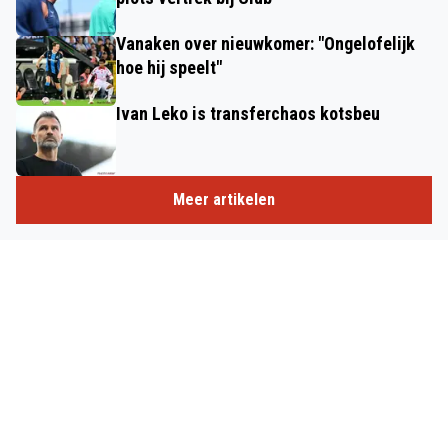
Vanaken over nieuwkomer: "Ongelofelijk
hoe hij speelt"
Ivan Leko is transferchaos kotsbeu
Meer artikelen