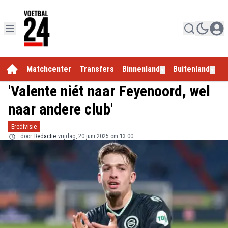
Matchcenter
Transfers
Binnenland
Buitenland
E
▼
▼
'Valente niét naar Feyenoord, wel
naar andere club'
Eredivisie
door
Redactie
vrijdag, 20 juni 2025 om 13:00