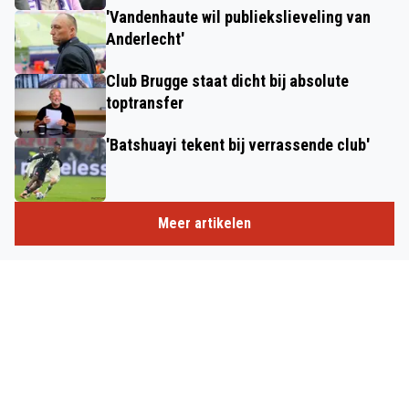
'Vandenhaute wil publiekslieveling van
Anderlecht'
Club Brugge staat dicht bij absolute
toptransfer
'Batshuayi tekent bij verrassende club'
Meer artikelen