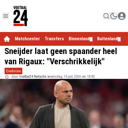
Matchcenter
Transfers
Binnenland
Buitenland
E
▼
▼
Sneijder laat geen spaander heel
van Rigaux: "Verschrikkelijk"
Eredivisie
door
Voetbal24 Redactie
woensdag, 10 juni 2026 om 18:00