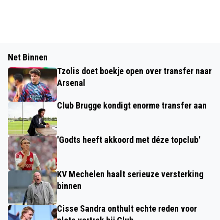
Net Binnen
Tzolis doet boekje open over transfer naar
Arsenal
Club Brugge kondigt enorme transfer aan
'Godts heeft akkoord met déze topclub'
KV Mechelen haalt serieuze versterking
binnen
Cisse Sandra onthult echte reden voor