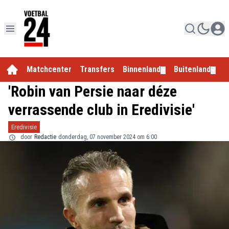
Matchcenter
Transfers
Binnenland
Buitenland
E
▼
▼
'Robin van Persie naar déze
verrassende club in Eredivisie'
Eredivisie
door
Redactie
donderdag, 07 november 2024 om 6:00