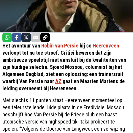
Het avontuur van
Robin van Persie
bij sc
Heerenveen
verloopt tot nu toe stroef. Critici beweren dat zijn
ambitieuze speelstijl niet aansluit bij de kwaliteiten van
zijn huidige selectie. Sjoerd Mossou, columnist bij het
Algemeen Dagblad, ziet een oplossing: een trainersruil
waarbij Van Persie naar
AZ
gaat en Maarten Martens de
leiding overneemt bij Heerenveen.
Met slechts 11 punten staat Heerenveen momenteel op
een teleurstellende 14de plaats in de Eredivisie. Mossou
beschrijft hoe Van Persie bij de Friese club een haast
utopische versie van highspeed tiki-taka probeert te
spelen. “Volgens de Goeroe van Langweer, een verwijzing