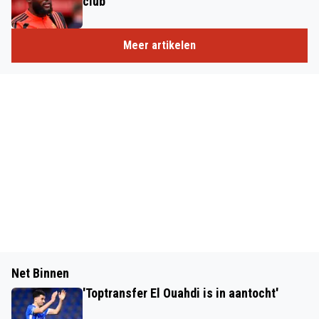
club'
Meer artikelen
Net Binnen
'Toptransfer El Ouahdi is in aantocht'