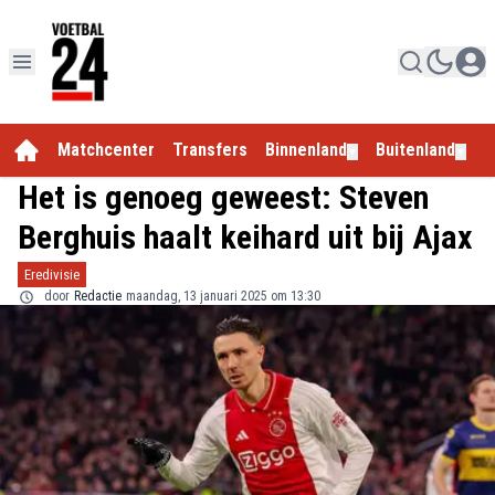
Matchcenter
Transfers
Binnenland
Buitenland
E
▼
▼
Het is genoeg geweest: Steven
Berghuis haalt keihard uit bij Ajax
Eredivisie
door
Redactie
maandag, 13 januari 2025 om 13:30