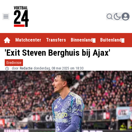
Matchcenter
Transfers
Binnenland
Buitenland
E
▼
▼
'Exit Steven Berghuis bij Ajax'
Eredivisie
door
Redactie
donderdag, 08 mei 2025 om 18:30