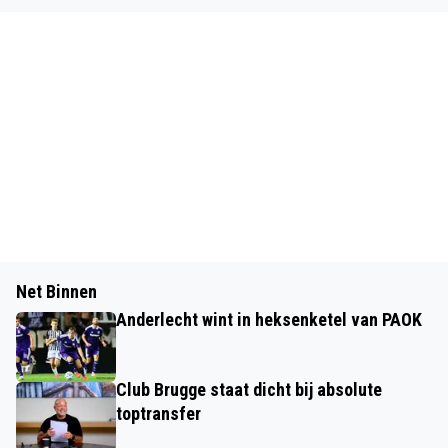
Net Binnen
Anderlecht wint in heksenketel van PAOK
Club Brugge staat dicht bij absolute
toptransfer