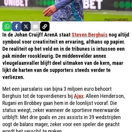
In de Johan Cruijff ArenA staat
Steven Berghuis
nog altijd
symbool voor creativiteit en ervaring, althans op papier.
De realiteit op het veld en in de tribunes is intussen een
pak minder rooskleurig. De middenvelder annex
vleugelaanvaller blijft deel uitmaken van de kern, maar
lijkt de harten van de supporters steeds verder te
verliezen.
Met een jaarsalaris van bijna 3 miljoen euro behoort
Berghuis tot de topverdieners bij
Ajax
. Alleen Henderson,
Rugani en Brobbey gaan hem in de loonlijst vooraf. Die
status weegt, zeker wanneer de sportieve meerwaarde
uitblijft. Met drie goals en zes assists in 39 wedstrijden
oogt de balans mager, zeker voor een speler die geacht
wordt het verschil te maken.