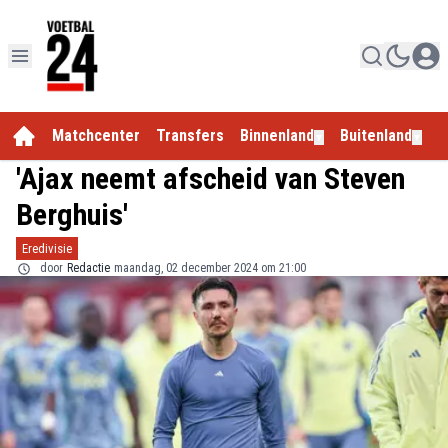
Matchcenter
Transfers
Binnenland
Buitenland
E
▼
▼
'Ajax neemt afscheid van Steven
Berghuis'
Eredivisie
door
Redactie
maandag, 02 december 2024 om 21:00