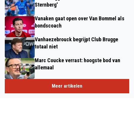
Sternberg'
Vanaken gaat open over Van Bommel als
bondscoach
Vanhaezebrouck begrijpt Club Brugge
totaal niet
Marc Coucke verrast: hoogste bod van
allemaal
Meer artikelen