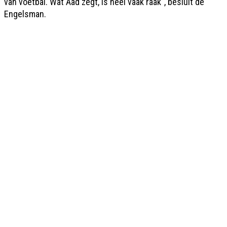
van voetbal. Wat Aad zegt, is heel vaak raak", besluit de
Engelsman.