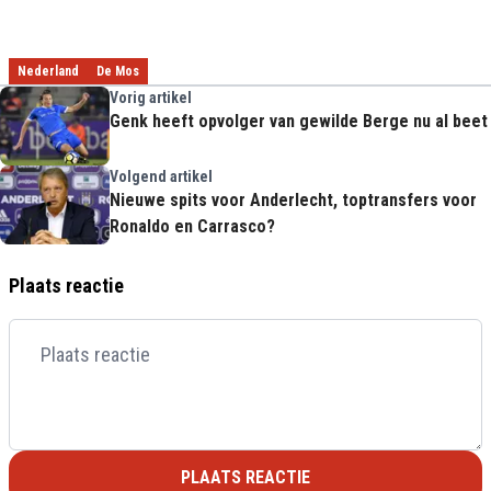
Nederland
De Mos
Vorig artikel
Genk heeft opvolger van gewilde Berge nu al beet
Volgend artikel
Nieuwe spits voor Anderlecht, toptransfers voor
Ronaldo en Carrasco?
Plaats reactie
PLAATS REACTIE