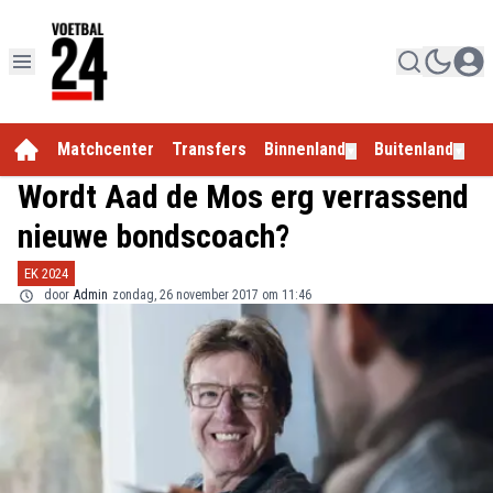
Matchcenter
Transfers
Binnenland
Buitenland
E
▼
▼
Wordt Aad de Mos erg verrassend
nieuwe bondscoach?
EK 2024
door
Admin
zondag, 26 november 2017 om 11:46