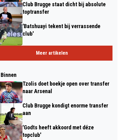
Club Brugge staat dicht bij absolute
toptransfer
'Batshuayi tekent bij verrassende
club'
Meer artikelen
 Binnen
Tzolis doet boekje open over transfer
naar Arsenal
Club Brugge kondigt enorme transfer
aan
'Godts heeft akkoord met déze
topclub'