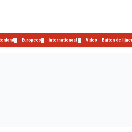
tenland
Europees
Internationaal
Video
Buiten de lijne
▼
▼
▼