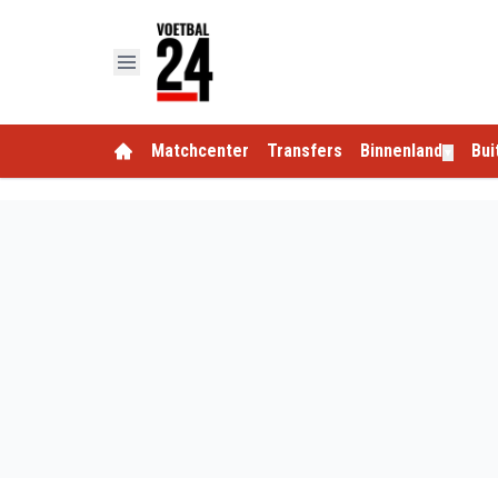
Matchcenter
Transfers
Binnenland
Bui
▼