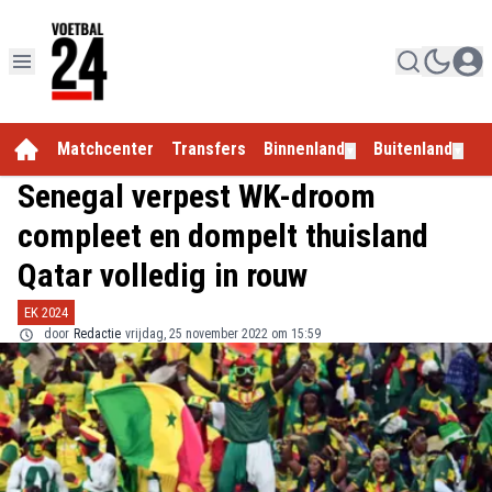
Matchcenter
Transfers
Binnenland
Buitenland
E
▼
▼
Senegal verpest WK-droom
compleet en dompelt thuisland
Qatar volledig in rouw
EK 2024
door
Redactie
vrijdag, 25 november 2022 om 15:59