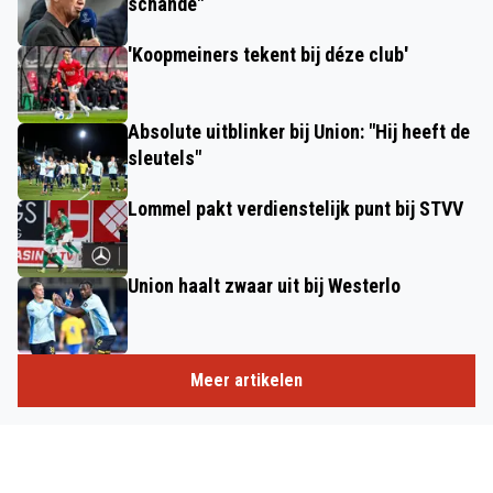
schande"
'Koopmeiners tekent bij déze club'
Absolute uitblinker bij Union: "Hij heeft de
sleutels"
Lommel pakt verdienstelijk punt bij STVV
Union haalt zwaar uit bij Westerlo
Meer artikelen