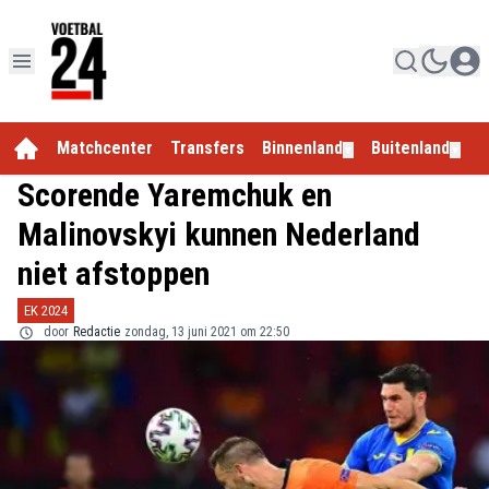
Matchcenter
Transfers
Binnenland
Buitenland
E
▼
▼
Scorende Yaremchuk en
Malinovskyi kunnen Nederland
niet afstoppen
EK 2024
door
Redactie
zondag, 13 juni 2021 om 22:50