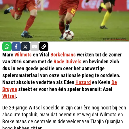
Marc
Wilmots
en Vital
Borkelmans
werkten tot de zomer
van 2016 samen met de
Rode Duivels
en bevinden zich
dus in een goede positie om over het aanwezige
spelersmateriaal van onze nationale ploeg te oordelen.
Naast absolute vedetten als Eden
Hazard
en Kevin
De
Bruyne
steekt er voor hen één speler bovenuit: Axel
Witsel
.
De 29-jarige Witsel speelde in zijn carrière nog nooit bij een
absolute topclub, maar dat neemt niet weg dat Wilmots en
Borkelmans de centrale middenvelder van Tianjin Quanjian
hoog hebben zitten.