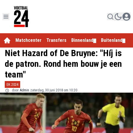
Matchcenter
Transfers
Binnenland
Buitenland
E
▼
▼
Niet Hazard of De Bruyne: "Híj is
de patron. Rond hem bouw je een
team"
EK 2024
door
Admin
zaterdag, 30 juni 2018 om 10:20