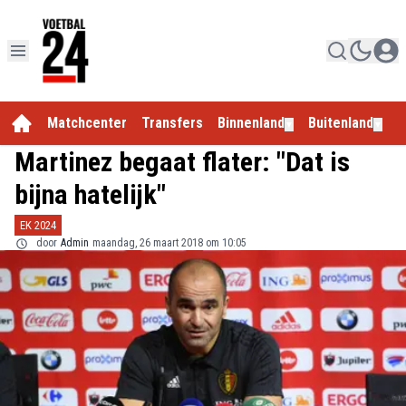
Matchcenter
Transfers
Binnenland
Buitenland
E
▼
▼
Martinez begaat flater: "Dat is
bijna hatelijk"
EK 2024
door
Admin
maandag, 26 maart 2018 om 10:05