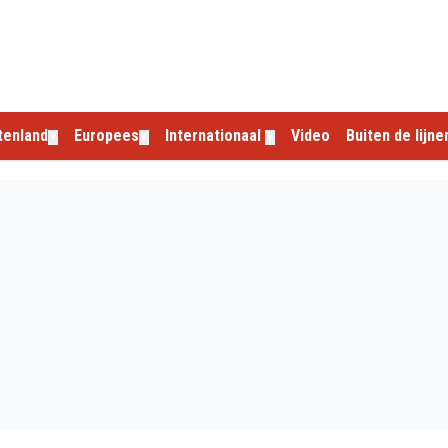
tenland
Europees
Internationaal
Video
Buiten de lijne
▼
▼
▼