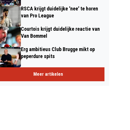
RSCA krijgt duidelijke 'nee' te horen
van Pro League
Courtois krijgt duidelijke reactie van
Van Bommel
Erg ambitieus Club Brugge mikt op
peperdure spits
Meer artikelen