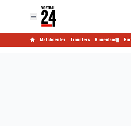
Matchcenter
Transfers
Binnenland
Bui
▼