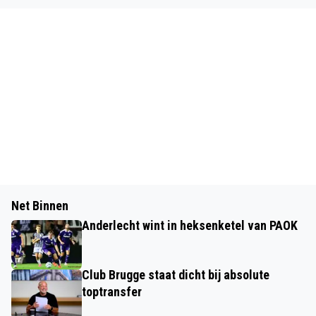
Net Binnen
Anderlecht wint in heksenketel van PAOK
Club Brugge staat dicht bij absolute
toptransfer