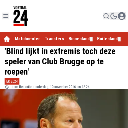
Matchcenter
Transfers
Binnenland
Buitenland
E
▼
▼
'Blind lijkt in extremis toch deze
speler van Club Brugge op te
roepen'
EK 2024
door
Redactie
donderdag, 10 november 2016 om 12:24