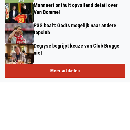
Mannaert onthult opvallend detail over
Van Bommel
PSG baalt: Godts mogelijk naar andere
topclub
Degryse begrijpt keuze van Club Brugge
niet
Meer artikelen