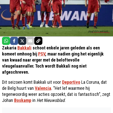
Zakaria
Bakkali
schoot enkele jaren geleden als een
komeet omhoog bij
PSV
, maar nadien ging het eigenlijk
van kwaad naar erger met de beloftevolle
vleugelaanvaller. Toch wordt Bakkali nog niet
afgeschreven.
Dit seizoen komt Bakkali uit voor
Deportivo
La Coruna, dat
de Belg huurt van
Valencia
. “Het lef waarmee hij
tegenwoordig weer acties opzoekt, dat is fantastisch”, zegt
Johan
Boskamp
in
Het Nieuwsblad
.