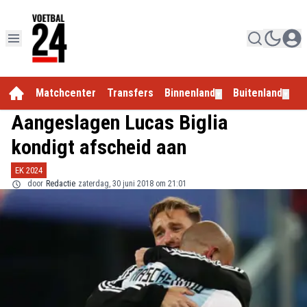
Matchcenter
Transfers
Binnenland
Buitenland
E
▼
▼
Aangeslagen Lucas Biglia
kondigt afscheid aan
EK 2024
door
Redactie
zaterdag, 30 juni 2018 om 21:01