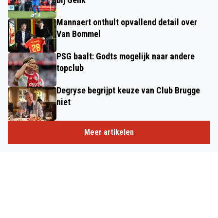
Mannaert onthult opvallend detail over
Van Bommel
PSG baalt: Godts mogelijk naar andere
topclub
Degryse begrijpt keuze van Club Brugge
niet
Meer artikelen