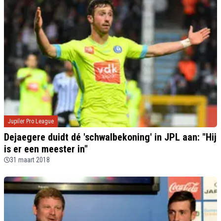
Jupiler Pro League
Dejaegere duidt dé 'schwalbekoning' in JPL aan: "Hij
is er een meester in"
31 maart 2018