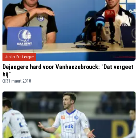
Jupiler Pro League
Dejaegere hard voor Vanhaezebrouck: "Dat vergeet
hij"
31 maart 2018