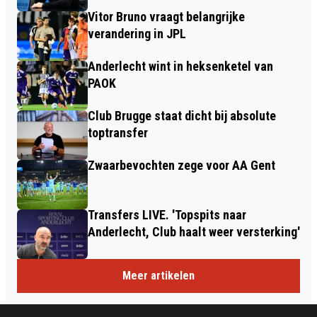
Vitor Bruno vraagt belangrijke
verandering in JPL
Anderlecht wint in heksenketel van
PAOK
Club Brugge staat dicht bij absolute
toptransfer
Zwaarbevochten zege voor AA Gent
Transfers LIVE. 'Topspits naar
Anderlecht, Club haalt weer versterking'
Meer artikelen