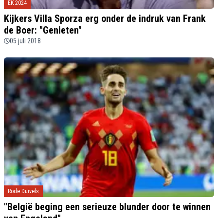
EK 2024
Kijkers Villa Sporza erg onder de indruk van Frank
de Boer: "Genieten"
05 juli 2018
Rode Duivels
"België beging een serieuze blunder door te winnen