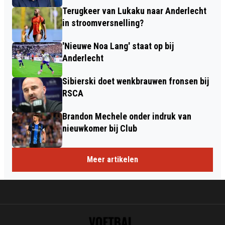
Terugkeer van Lukaku naar Anderlecht
in stroomversnelling?
'Nieuwe Noa Lang' staat op bij
Anderlecht
Sibierski doet wenkbrauwen fronsen bij
RSCA
Brandon Mechele onder indruk van
nieuwkomer bij Club
Meer artikelen