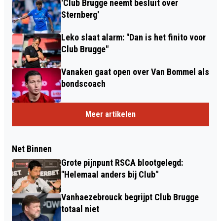
'Club Brugge neemt besluit over
Sternberg'
Leko slaat alarm: "Dan is het finito voor
Club Brugge"
Vanaken gaat open over Van Bommel als
bondscoach
Meer artikelen
Net Binnen
Grote pijnpunt RSCA blootgelegd:
"Helemaal anders bij Club"
Vanhaezebrouck begrijpt Club Brugge
totaal niet