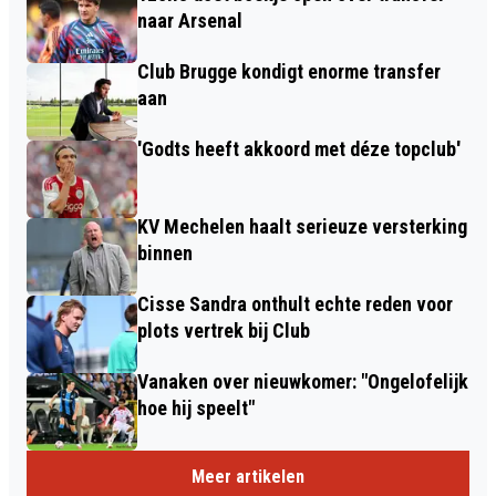
naar Arsenal
Club Brugge kondigt enorme transfer
aan
'Godts heeft akkoord met déze topclub'
KV Mechelen haalt serieuze versterking
binnen
Cisse Sandra onthult echte reden voor
plots vertrek bij Club
Vanaken over nieuwkomer: "Ongelofelijk
hoe hij speelt"
Meer artikelen