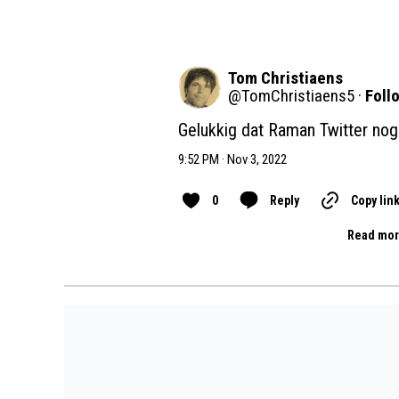
Tom Christiaens
@
TomChristiaens5
·
Foll
Gelukkig dat Raman Twitter nog 
9:52 PM · Nov 3, 2022
0
Reply
Copy lin
Read mor