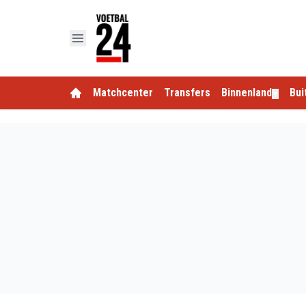
Matchcenter
Transfers
Binnenland
Bui
▼