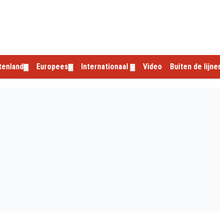
tenland
Europees
Internationaal
Video
Buiten de lijne
▼
▼
▼