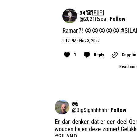
34🏆🇧🇪
@
2021Rsca
·
Follow
Raman?! 😭😭😭😭😭 
#SIL
9:12 PM · Nov 3, 2022
1
Reply
Copy lin
Read mor
🪼
@
BigSighhhhhh
·
Follow
En dan denken dat er een deel Gen
#SILAND