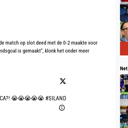
 de match op slot deed met de 0-2 maakte voor
heidsgoal is gemaakt", klonk het onder meer
Net
CA?! 😭😭😭😭😭 
#SILAND