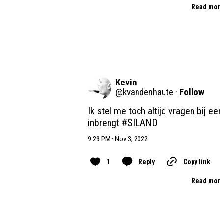
Read mor
Kevin
@
kvandenhaute
·
Follow
Ik stel me toch altijd vragen bij ee
inbrengt 
#SILAND
9:29 PM · Nov 3, 2022
1
Reply
Copy link
Read mor