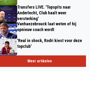
Transfers LIVE. 'Topspits naar
Anderlecht, Club haalt weer
versterking'
Vanhaezebrouck laat weten of hij
opnieuw coach wordt
'Real in shock, Rodri kiest voor deze
topclub'
Meer artikelen