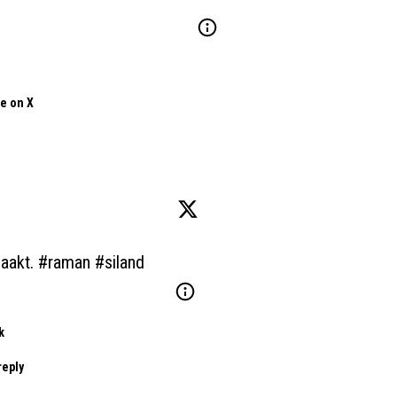
e on X
aakt. 
#raman
#siland
k
reply