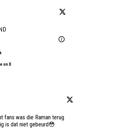
AND
k
e on X
t fans was die Raman terug 
wouden halen deze zomer! Gelukkig is dat niet gebeurd😳 