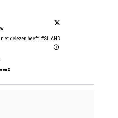
ow
niet gelezen heeft. 
#SILAND
k
e on X