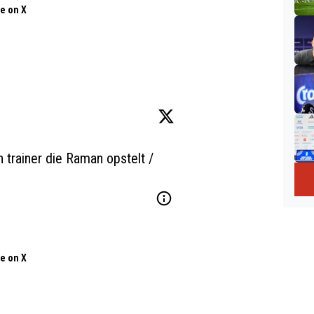
e on X
n trainer die Raman opstelt / 
e on X