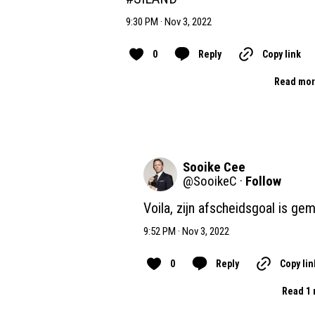
9:30 PM · Nov 3, 2022
0
Reply
Copy link
Read mor
Sooike Cee
@
SooikeC
·
Follow
Voila, zijn afscheidsgoal is gem
9:52 PM · Nov 3, 2022
0
Reply
Copy lin
Read 1 