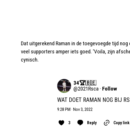
Dat uitgerekend Raman in de toegevoegde tijd nog
veel supporters amper iets goed. 'Voila, zijn afsc
cynisch.
34🏆🇧🇪
@
2021Rsca
·
Follow
WAT DOET RAMAN NOG BIJ RS
9:28 PM · Nov 3, 2022
3
Reply
Copy link