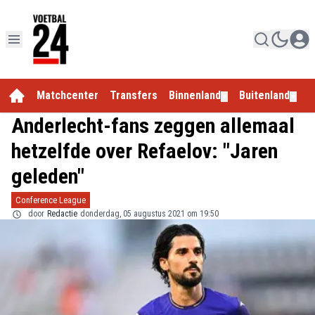
Matchcenter
Transfers
Binnenland
Buitenland
E
▼
▼
Anderlecht-fans zeggen allemaal
hetzelfde over Refaelov: "Jaren
geleden"
Conference League
door
Redactie
donderdag, 05 augustus 2021 om 19:50