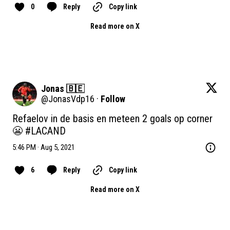
0
Reply
Copy link
Read more on X
Jonas 🇧🇪
@
JonasVdp16
·
Follow
Refaelov in de basis en meteen 2 goals op corner
😬 
#LACAND
5:46 PM · Aug 5, 2021
6
Reply
Copy link
Read more on X