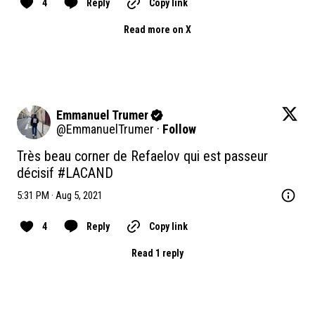
4
Reply
Copy link
Read more on X
Emmanuel Trumer
@
EmmanuelTrumer
·
Follow
Très beau corner de Refaelov qui est passeur 
décisif 
#LACAND
5:31 PM · Aug 5, 2021
4
Reply
Copy link
Read 1 reply