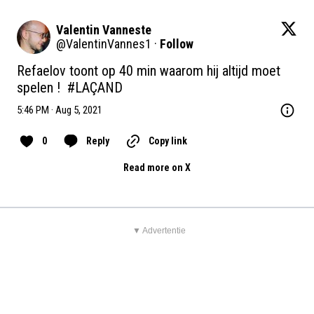
Valentin Vanneste
@
ValentinVannes1
·
Follow
Refaelov toont op 40 min waarom hij altijd moet 
spelen !  
#LAÇAND
5:46 PM · Aug 5, 2021
0
Reply
Copy link
Read more on X
▼ Advertentie