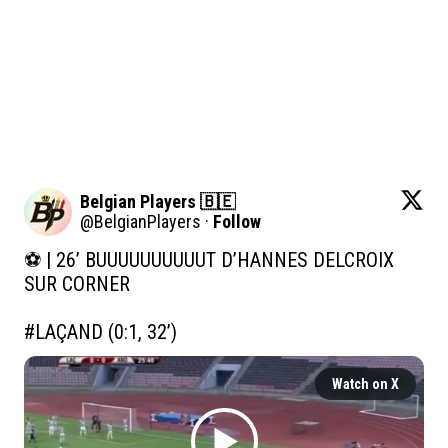
Belgian Players 🇧🇪
@
BelgianPlayers
·
Follow
⚽️ | 26’ BUUUUUUUUUUT D’HANNES DELCROIX 
SUR CORNER

#LAÇAND
 (0:1, 32’)
Watch on X