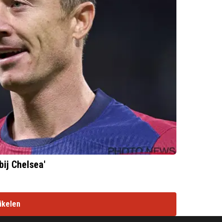
ij Chelsea'
ikelen