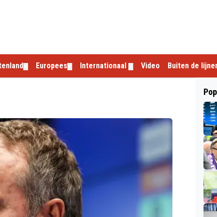
tenland
Europees
Internationaal
Video
Buiten de lijne
▼
▼
▼
Pop