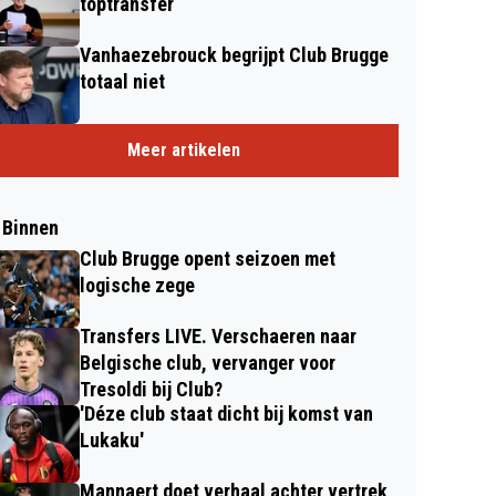
toptransfer
Vanhaezebrouck begrijpt Club Brugge
totaal niet
Meer artikelen
 Binnen
Club Brugge opent seizoen met
logische zege
Transfers LIVE. Verschaeren naar
Belgische club, vervanger voor
Tresoldi bij Club?
'Déze club staat dicht bij komst van
Lukaku'
Mannaert doet verhaal achter vertrek