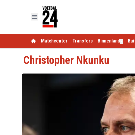
Matchcenter
Transfers
Binnenland
Bui
▼
Christopher Nkunku