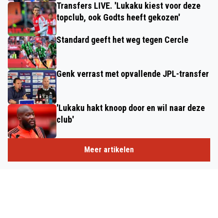
Transfers LIVE. 'Lukaku kiest voor deze
topclub, ook Godts heeft gekozen'
Standard geeft het weg tegen Cercle
Genk verrast met opvallende JPL-transfer
'Lukaku hakt knoop door en wil naar deze
club'
Meer artikelen