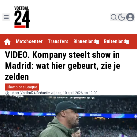
Matchcenter
Transfers
Binnenland
Buitenland
E
▼
▼
VIDEO. Kompany steelt show in
Madrid: wat hier gebeurt, zie je
zelden
Champions League
door
Voetbal24 Redactie
vrijdag, 10 april 2026 om 13:00