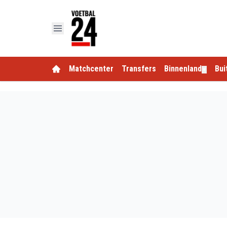
Matchcenter
Transfers
Binnenland
Bui
▼