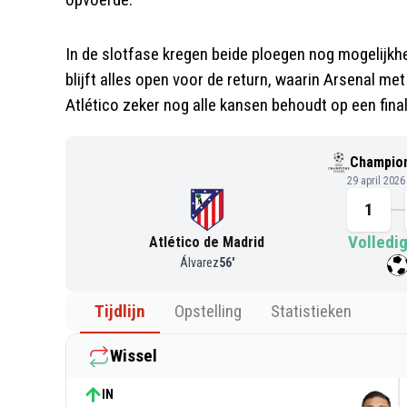
In de slotfase kregen beide ploegen nog mogelijkh
blijft alles open voor de return, waarin Arsenal met
Atlético zeker nog alle kansen behoudt op een fina
Champio
29 april 202
1
Volledig
Atlético de Madrid
Álvarez
56
'
Tijdlijn
Opstelling
Statistieken
Wissel
IN