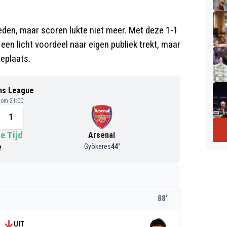
eden, maar scoren lukte niet meer. Met deze 1-1
 een licht voordeel naar eigen publiek trekt, maar
leplaats.
ns League
6 om 21:00
1
e Tijd
Arsenal
Gyökeres
44
'
88
’
UIT