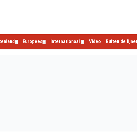
tenland
Europees
Internationaal
Video
Buiten de lijne
▼
▼
▼