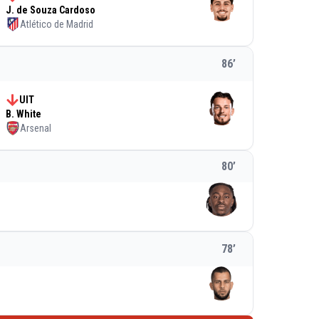
J. de Souza Cardoso
Atlético de Madrid
86
’
UIT
B. White
Arsenal
80
’
78
’