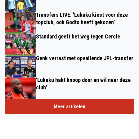
Transfers LIVE. 'Lukaku kiest voor deze
topclub, ook Godts heeft gekozen'
Standard geeft het weg tegen Cercle
Genk verrast met opvallende JPL-transfer
'Lukaku hakt knoop door en wil naar deze
club'
Meer artikelen