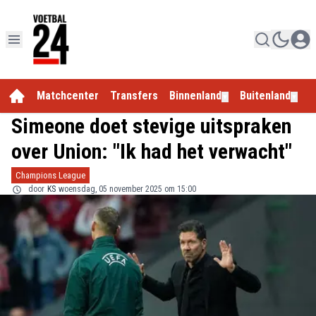
Matchcenter
Transfers
Binnenland
Buitenland
E
▼
▼
Simeone doet stevige uitspraken
over Union: "Ik had het verwacht"
Champions League
door
KS
woensdag, 05 november 2025 om 15:00