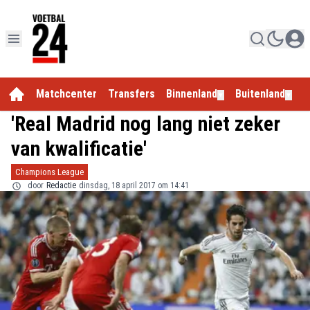
Matchcenter
Transfers
Binnenland
Buitenland
E
▼
▼
'Real Madrid nog lang niet zeker
van kwalificatie'
Champions League
door
Redactie
dinsdag, 18 april 2017 om 14:41