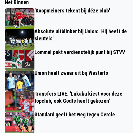
Net Binnen
'Koopmeiners tekent bij déze club'
Absolute uitblinker bij Union: "Hij heeft de
sleutels"
Lommel pakt verdienstelijk punt bij STVV
Union haalt zwaar uit bij Westerlo
Transfers LIVE. 'Lukaku kiest voor deze
topclub, ook Godts heeft gekozen'
Standard geeft het weg tegen Cercle