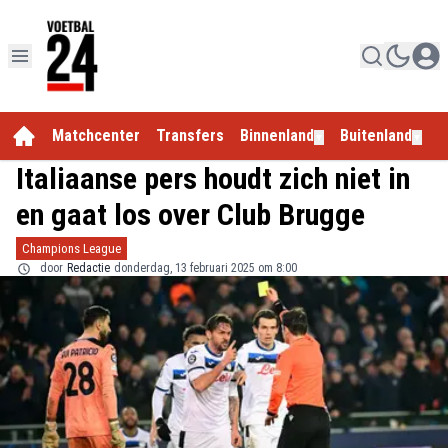
Matchcenter
Transfers
Binnenland
Buitenland
E
▼
▼
Italiaanse pers houdt zich niet in
en gaat los over Club Brugge
Champions League
door
Redactie
donderdag, 13 februari 2025 om 8:00