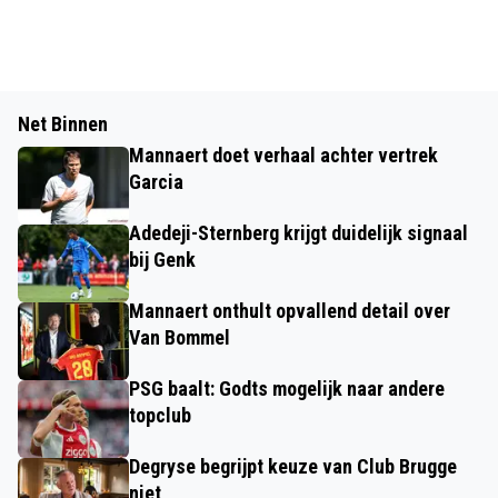
Net Binnen
Mannaert doet verhaal achter vertrek
Garcia
Adedeji-Sternberg krijgt duidelijk signaal
bij Genk
Mannaert onthult opvallend detail over
Van Bommel
PSG baalt: Godts mogelijk naar andere
topclub
Degryse begrijpt keuze van Club Brugge
niet