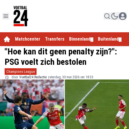
Matchcenter
Transfers
Binnenland
Buitenland
E
▼
▼
"Hoe kan dit geen penalty zijn?":
PSG voelt zich bestolen
Champions League
door
Voetbal24 Redactie
zaterdag, 30 mei 2026 om 18:53