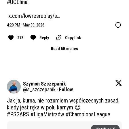
#UCLfinal
x.com/lowresreplay/s…
4:20 PM · May 30, 2026
278
Reply
Copy link
Read 50 replies
Szymon Szczepanik
@
s_szczepanik
·
Follow
Jak ja, kurna, nie rozumiem współczesnych zasad, 
#PSGARS
#LigaMistrzów
#ChampionsLeague