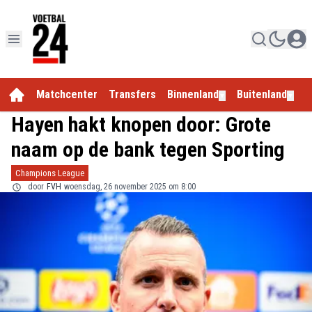
Matchcenter
Transfers
Binnenland
Buitenland
E
▼
▼
Hayen hakt knopen door: Grote
naam op de bank tegen Sporting
Champions League
door
FVH
woensdag, 26 november 2025 om 8:00