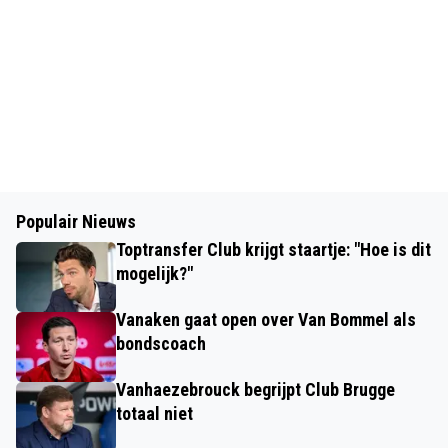
Populair Nieuws
Toptransfer Club krijgt staartje: "Hoe is dit
mogelijk?"
Vanaken gaat open over Van Bommel als
bondscoach
Vanhaezebrouck begrijpt Club Brugge
totaal niet