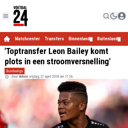
Matchcenter
Transfers
Binnenland
Buitenland
E
▼
▼
'Toptransfer Leon Bailey komt
plots in een stroomversnelling'
Bundesliga
door
Admin
vrijdag, 27 april 2018 om 17:26