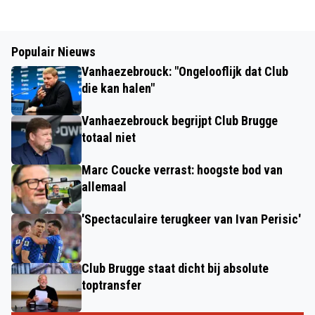
Populair Nieuws
Vanhaezebrouck: "Ongelooflijk dat Club
die kan halen"
Vanhaezebrouck begrijpt Club Brugge
totaal niet
Marc Coucke verrast: hoogste bod van
allemaal
'Spectaculaire terugkeer van Ivan Perisic'
Club Brugge staat dicht bij absolute
toptransfer