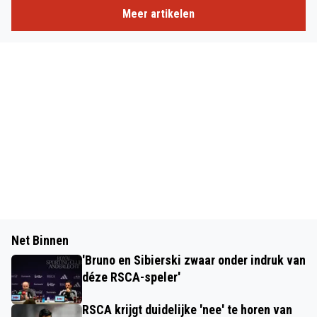
Meer artikelen
Net Binnen
'Bruno en Sibierski zwaar onder indruk van
déze RSCA-speler'
RSCA krijgt duidelijke 'nee' te horen van