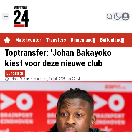
Matchcenter
Transfers
Binnenland
Buitenland
E
▼
▼
Toptransfer: 'Johan Bakayoko
kiest voor deze nieuwe club'
Bundesliga
door
Redactie
maandag, 14 juli 2025 om 22:14