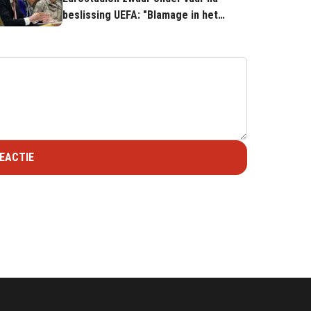
beslissing UEFA: "Blamage in het
kwadraat"
EACTIE