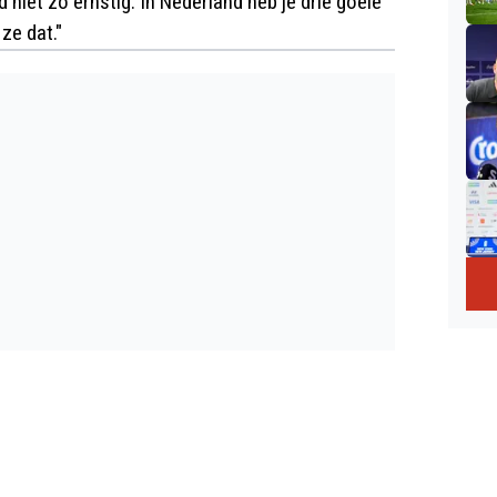
niet zo ernstig. In Nederland heb je drie goeie
ze dat."