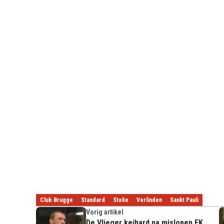
Club Brugge
Standard
Stoke
Verlinden
Sankt Pauli
Vorig artikel
De Vlieger keihard na mislopen EK