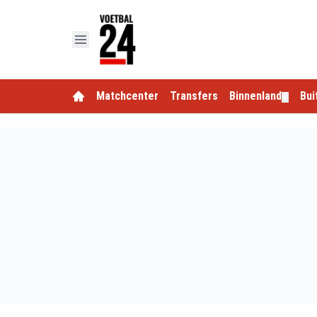
Matchcenter
Transfers
Binnenland
Bui
▼