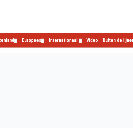
tenland
Europees
Internationaal
Video
Buiten de lijne
▼
▼
▼