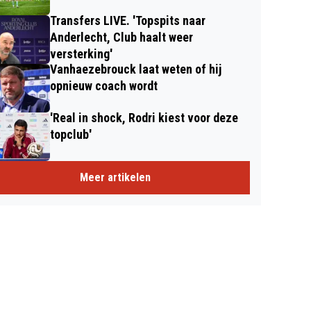
Transfers LIVE. 'Topspits naar
Anderlecht, Club haalt weer
versterking'
Vanhaezebrouck laat weten of hij
opnieuw coach wordt
'Real in shock, Rodri kiest voor deze
topclub'
Meer artikelen