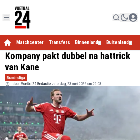
Matchcenter
Transfers
Binnenland
Buitenland
E
▼
▼
Kompany pakt dubbel na hattrick
van Kane
Bundesliga
door
Voetbal24 Redactie
zaterdag, 23 mei 2026 om 22:03