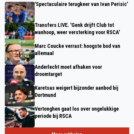
'Spectaculaire terugkeer van Ivan Perisic'
Transfers LIVE. 'Genk drijft Club tot
wanhoop, weer versterking voor RSCA'
Marc Coucke verrast: hoogste bod van
allemaal
Anderlecht moet afhaken voor
droomtarget
Karetsas weigert bijzonder aanbod bij
Dortmund
Vertonghen gaat los over ongelukkige
periode bij RSCA