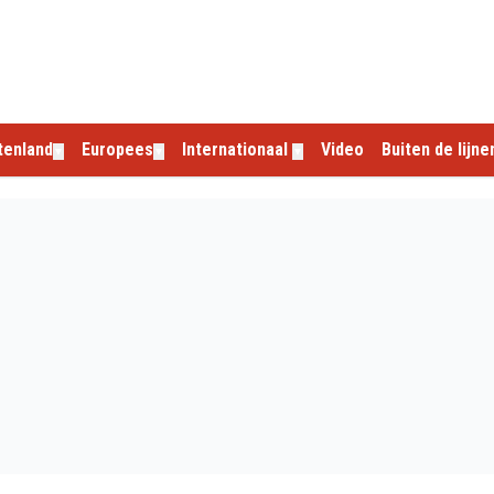
tenland
Europees
Internationaal
Video
Buiten de lijne
▼
▼
▼