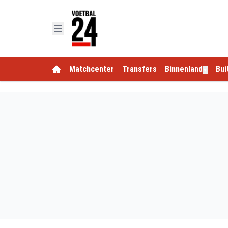
Matchcenter
Transfers
Binnenland
Bui
▼