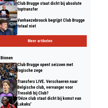
Club Brugge staat dicht bij absolute
toptransfer
Vanhaezebrouck begrijpt Club Brugge
totaal niet
Meer artikelen
 Binnen
Club Brugge opent seizoen met
logische zege
Transfers LIVE. Verschaeren naar
Belgische club, vervanger voor
Tresoldi bij Club?
'Déze club staat dicht bij komst van
Lukaku'