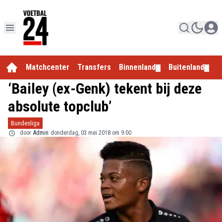
Matchcenter
Transfers
Binnenland
Buitenland
E
▼
▼
‘Bailey (ex-Genk) tekent bij deze
absolute topclub’
Bundesliga
door
Admin
donderdag, 03 mei 2018 om 9:00