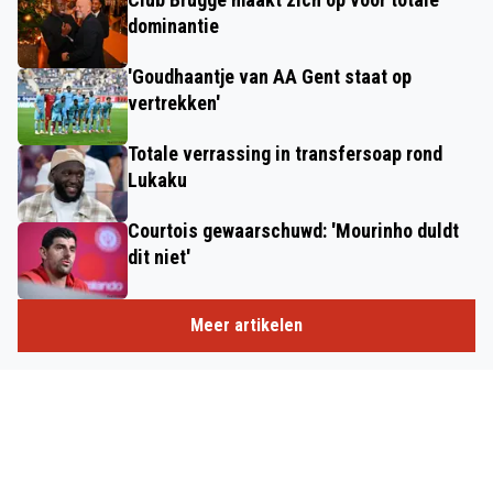
dominantie
'Goudhaantje van AA Gent staat op
vertrekken'
Totale verrassing in transfersoap rond
Lukaku
Courtois gewaarschuwd: 'Mourinho duldt
dit niet'
Meer artikelen