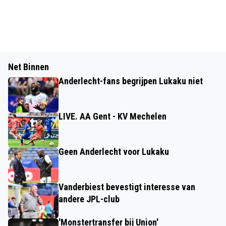
Net Binnen
Anderlecht-fans begrijpen Lukaku niet
LIVE. AA Gent - KV Mechelen
Geen Anderlecht voor Lukaku
Vanderbiest bevestigt interesse van
andere JPL-club
'Monstertransfer bij Union'