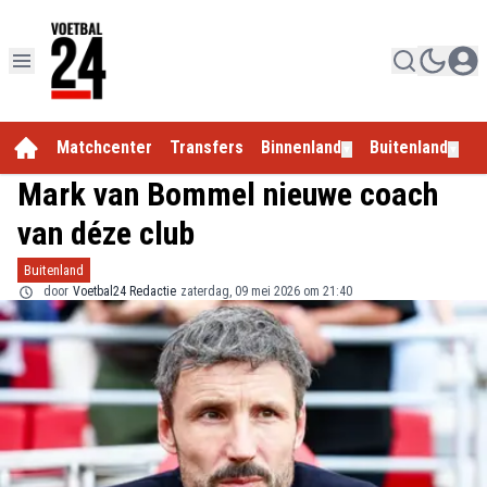
Matchcenter
Transfers
Binnenland
Buitenland
E
▼
▼
Mark van Bommel nieuwe coach
van déze club
Buitenland
door
Voetbal24 Redactie
zaterdag, 09 mei 2026 om 21:40