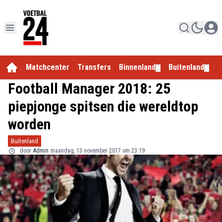
Matchcenter
Transfers
Binnenland
Buitenland
E
▼
▼
Football Manager 2018: 25
piepjonge spitsen die wereldtop
worden
Buitenland
door
Admin
maandag, 13 november 2017 om 23:19