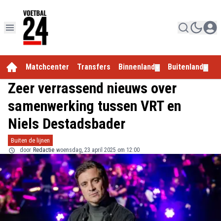
Matchcenter
Transfers
Binnenland
Buitenland
E
▼
▼
Zeer verrassend nieuws over
samenwerking tussen VRT en
Niels Destadsbader
Buiten de lijnen
door
Redactie
woensdag, 23 april 2025 om 12:00