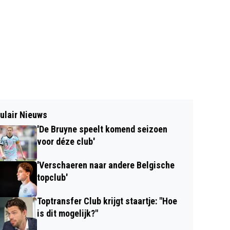
ulair Nieuws
'De Bruyne speelt komend seizoen
voor déze club'
'Verschaeren naar andere Belgische
topclub'
Toptransfer Club krijgt staartje: "Hoe
is dit mogelijk?"