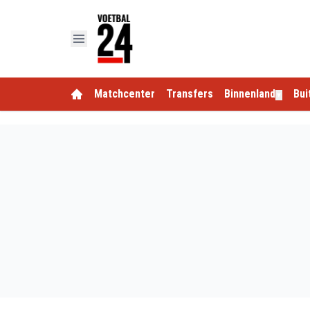
Matchcenter
Transfers
Binnenland
Bui
▼