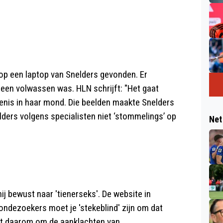
 op een laptop van Snelders gevonden. Er
reen volwassen was. HLN schrijft: "Het gaat
enis in haar mond. Die beelden maakte Snelders
elders volgens specialisten niet ‘stommelings’ op
Net
j bewust naar 'tienerseks'. De website in
 ondezoekers moet je 'stekeblind' zijn om dat
aagt daarom om de aanklachten van