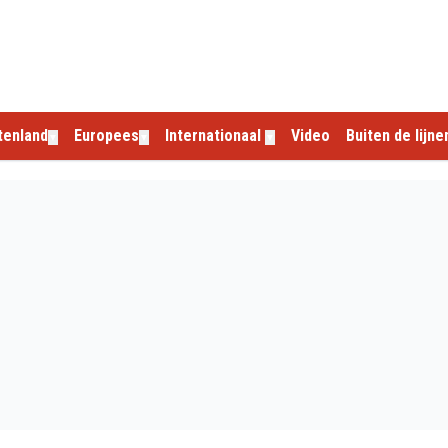
tenland
Europees
Internationaal
Video
Buiten de lijne
▼
▼
▼