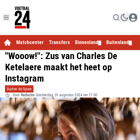
Matchcenter
Transfers
Binnenland
Buitenland
E
▼
▼
"Wooow!": Zus van Charles De
Ketelaere maakt het heet op
Instagram
Buiten de lijnen
door
Redactie
donderdag, 01 augustus 2024 om 17:00