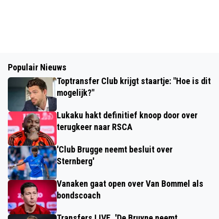
Populair Nieuws
Toptransfer Club krijgt staartje: "Hoe is dit
mogelijk?"
Lukaku hakt definitief knoop door over
terugkeer naar RSCA
'Club Brugge neemt besluit over
Sternberg'
Vanaken gaat open over Van Bommel als
bondscoach
Transfers LIVE. 'De Bruyne neemt