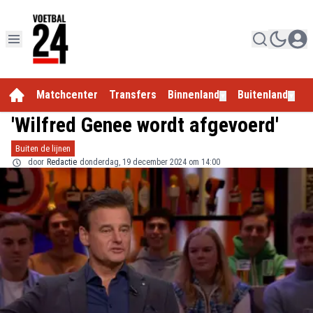
Matchcenter
Transfers
Binnenland
Buitenland
E
▼
▼
'Wilfred Genee wordt afgevoerd'
Buiten de lijnen
door
Redactie
donderdag, 19 december 2024 om 14:00