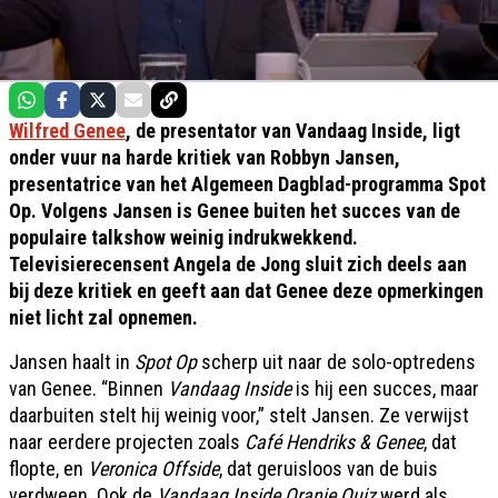
Wilfred Genee
, de presentator van Vandaag Inside, ligt
onder vuur na harde kritiek van Robbyn Jansen,
presentatrice van het Algemeen Dagblad-programma Spot
Op. Volgens Jansen is Genee buiten het succes van de
populaire talkshow weinig indrukwekkend.
Televisierecensent Angela de Jong sluit zich deels aan
bij deze kritiek en geeft aan dat Genee deze opmerkingen
niet licht zal opnemen.
Jansen haalt in
Spot Op
scherp uit naar de solo-optredens
van Genee. “Binnen
Vandaag Inside
is hij een succes, maar
daarbuiten stelt hij weinig voor,” stelt Jansen. Ze verwijst
naar eerdere projecten zoals
Café Hendriks & Genee
, dat
flopte, en
Veronica Offside
, dat geruisloos van de buis
verdween. Ook de
Vandaag Inside Oranje Quiz
werd als