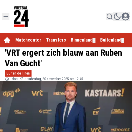
Matchcenter
Transfers
Binnenland
Buitenland
E
▼
▼
'VRT ergert zich blauw aan Ruben
Van Gucht'
Buiten de lijnen
door
KS
donderdag, 20 november 2025 om 12:45