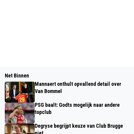
Net Binnen
Mannaert onthult opvallend detail over
Van Bommel
PSG baalt: Godts mogelijk naar andere
topclub
Degryse begrijpt keuze van Club Brugge
niet