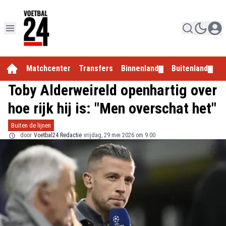
Matchcenter
Transfers
Binnenland
Buitenland
E
▼
▼
Toby Alderweireld openhartig over
hoe rijk hij is: "Men overschat het"
Buiten de lijnen
door
Voetbal24 Redactie
vrijdag, 29 mei 2026 om 9:00