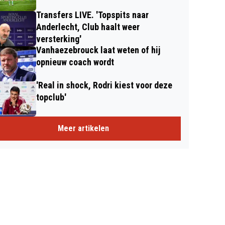
Transfers LIVE. 'Topspits naar
Anderlecht, Club haalt weer
versterking'
Vanhaezebrouck laat weten of hij
opnieuw coach wordt
'Real in shock, Rodri kiest voor deze
topclub'
Meer artikelen