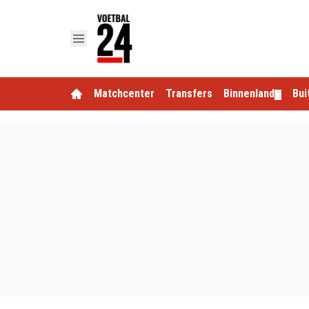
Matchcenter
Transfers
Binnenland
Bui
▼