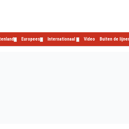
tenland
Europees
Internationaal
Video
Buiten de lijne
▼
▼
▼