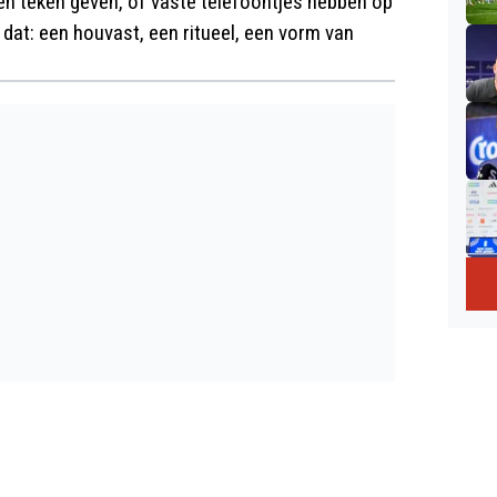
 een teken geven, of vaste telefoontjes hebben op
 dat: een houvast, een ritueel, een vorm van