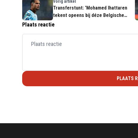
Vorig artikel
Transferstunt: 'Mohamed Ihattaren
tekent opeens bij déze Belgische
topclub'
Plaats reactie
PLAATS R