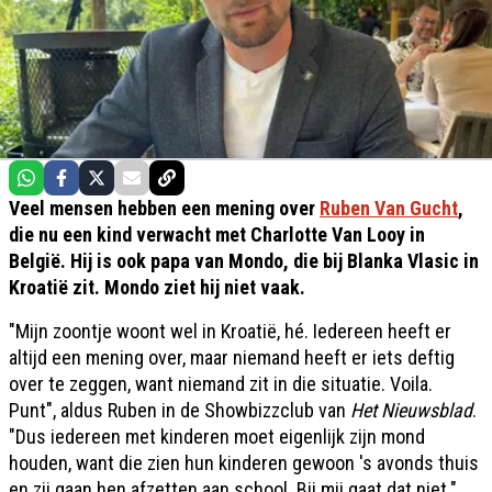
Veel mensen hebben een mening over
Ruben Van Gucht
,
die nu een kind verwacht met Charlotte Van Looy in
België. Hij is ook papa van Mondo, die bij Blanka Vlasic in
Kroatië zit. Mondo ziet hij niet vaak.
"Mijn zoontje woont wel in Kroatië, hé. Iedereen heeft er
altijd een mening over, maar niemand heeft er iets deftig
over te zeggen, want niemand zit in die situatie. Voila.
Punt", aldus Ruben in de Showbizzclub van
Het Nieuwsblad
.
"Dus iedereen met kinderen moet eigenlijk zijn mond
houden, want die zien hun kinderen gewoon 's avonds thuis
en zij gaan hen afzetten aan school. Bij mij gaat dat niet."