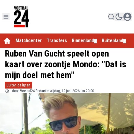
Matchcenter
Transfers
Binnenland
Buitenland
E
▼
▼
Ruben Van Gucht speelt open
kaart over zoontje Mondo: "Dat is
mijn doel met hem"
Buiten de lijnen
door
Voetbal24 Redactie
vrijdag, 19 juni 2026 om 20:00