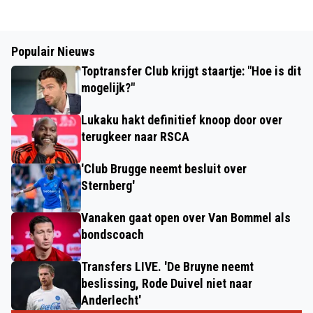
Populair Nieuws
Toptransfer Club krijgt staartje: "Hoe is dit
mogelijk?"
Lukaku hakt definitief knoop door over
terugkeer naar RSCA
'Club Brugge neemt besluit over
Sternberg'
Vanaken gaat open over Van Bommel als
bondscoach
Transfers LIVE. 'De Bruyne neemt
beslissing, Rode Duivel niet naar
Anderlecht'