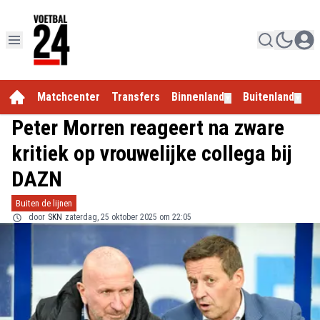
Matchcenter
Transfers
Binnenland
Buitenland
E
▼
▼
Peter Morren reageert na zware
kritiek op vrouwelijke collega bij
DAZN
Buiten de lijnen
door
SKN
zaterdag, 25 oktober 2025 om 22:05